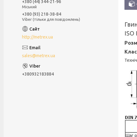
+380 (44) 344-21-96
Міський
+380 (93) 218-38-84
Viber (тільки для повідомлень)
Гви
ISO
http://metrex.ua
Розм
Клас
sales@metrex.ua
Техніч
+380932183884