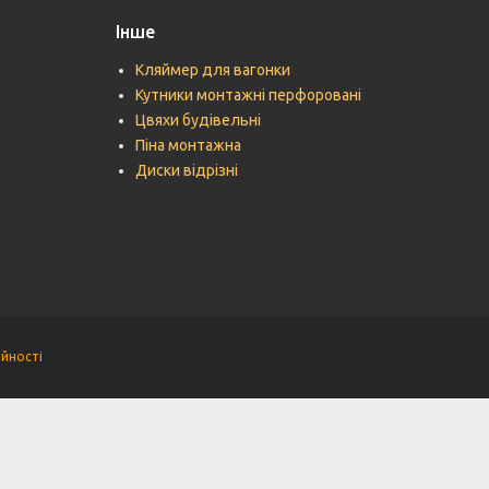
Інше
Кляймер для вагонки
Кутники монтажні перфоровані
Цвяхи будівельні
Піна монтажна
Диски відрізні
ійності