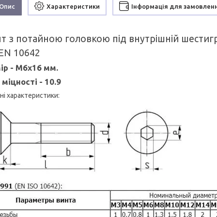
Опис
Характеристики
Інформація для замовлен
нт з потайною головкою під внутрішній шести
 EN 10642
ір -
М6х16 мм.
 міцності - 10.9
ні характеристики: