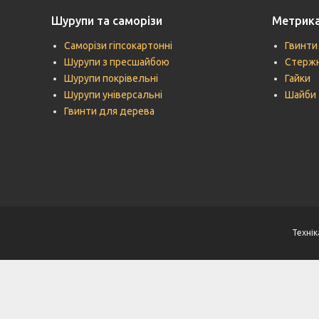
Шурупи та саморізи
Метрик
Саморізи гіпсокартонні
Гвинти
Шурупи з пресшайбою
Стержн
Шурупи покрівельні
Гайки
Шурупи універсальні
Шайби
Гвинти для дерева