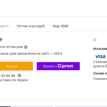
вності
Оптом і в роздріб
Код:
4560
 ₴
ати оптові ціни
альна сума замовлення на сайті — 500 ₴
У компан
купити б
Купити
Купити з
) 33-03-96
поверне
штовно по Україні