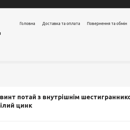
Головна
Доставка та оплата
Повернення та обмін
я
винт потай з внутрішнім шестиграннико
ілий цинк