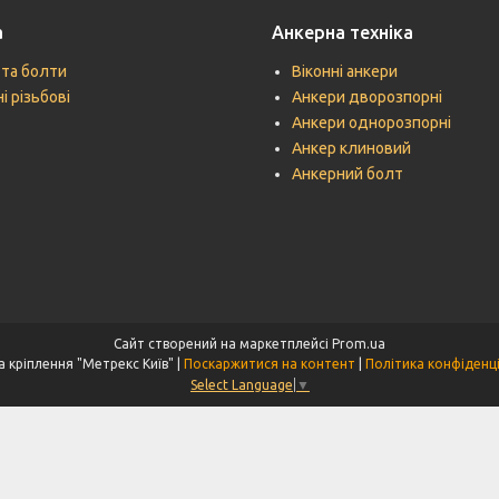
а
Анкерна техніка
 та болти
Віконні анкери
і різьбові
Анкери дворозпорні
Анкери однорозпорні
Анкер клиновий
Анкерний болт
Сайт створений на маркетплейсі
Prom.ua
Техніка кріплення "Метрекс Київ" |
Поскаржитися на контент
|
Політика конфіденц
Select Language
▼