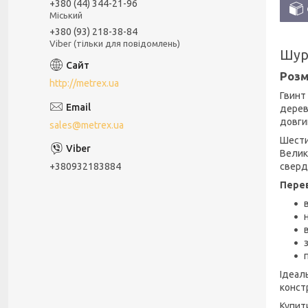
+380 (44) 344-21-96
Міський
+380 (93) 218-38-84
Viber (тільки для повідомлень)
Шуру
Розм
http://metrex.ua
Гвинт
дерев'
довги
sales@metrex.ua
Шести
Велик
сверд
+380932183884
Пере
Ідеал
констр
Купит