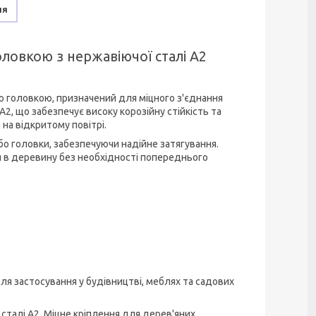
ня
ловкою з нержавіючої сталі А2
ю головкою, призначений для міцного з'єднання
А2, що забезпечує високу корозійну стійкість та
на відкритому повітрі.
о головки, забезпечуючи надійне затягування.
 в деревину без необхідності попереднього
для застосування у будівництві, меблях та садових
сталі А2. Міцне кріплення для дерев'яних