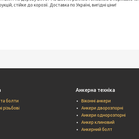
укцій, стійке до корозії. Доставка по Україні, вигідні ціни!
а
Анкерна техніка
 та болти
Віконні анкери
і різьбові
Анкери дворозпорні
Анкери однорозпорні
Анкер клиновий
Анкерний болт