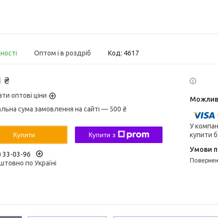
вності
Оптом і в роздріб
Код:
4617
1 ₴
ати оптові ціни
альна сума замовлення на сайті — 500 ₴
У компан
купити б
Купити
Купити з
) 33-03-96
поверне
штовно по Україні