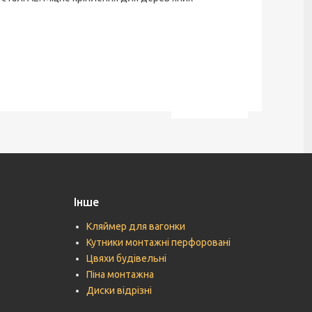
Інше
Кляймер для вагонки
Кутники монтажні перфоровані
Цвяхи будівельні
Піна монтажна
Диски відрізні