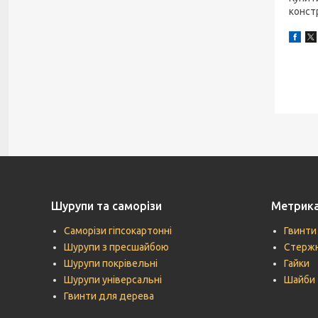
констр
Шурупи та саморізи
Метрик
Саморізи гіпсокартонні
Гвинти
Шурупи з пресшайбою
Стержн
Шурупи покрівельні
Гайки
Шурупи універсальні
Шайби
Гвинти для дерева