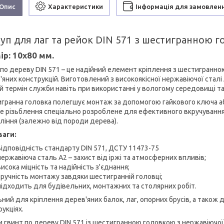
Опис
Характеристики
Інформація для замовлен
п для лаг та рейок DIN 571 з шестигранною го
ір:
10х80 мм.
 по дереву DIN 571 – це надійний елемент кріплення з шестигранно
яних конструкцій. Виготовлений з високоякісної нержавіючої сталі 
й термін служби навіть при використанні у вологому середовищі та 
гранна головка полегшує монтаж за допомогою гайкового ключа аб
е різьблення спеціально розроблене для ефективного вкручування
ління (залежно від породи дерева).
ваги:
відповідність стандарту DIN 571, ДСТУ 11473-75
нержавіюча сталь А2 – захист від іржі та атмосферних впливів;
висока міцність та надійність з'єднання;
зручність монтажу завдяки шестигранній головці;
підходить для будівельних, монтажних та столярних робіт.
ьний для кріплення дерев'яних балок, лаг, опорних брусів, а також 
укціях.
и гвинт по дереву DIN 571 із шестигранною головкою з нержавіючої 