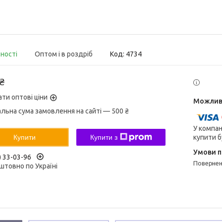
вності
Оптом і в роздріб
Код:
4734
 ₴
ати оптові ціни
альна сума замовлення на сайті — 500 ₴
У компан
купити б
Купити
Купити з
) 33-03-96
поверне
штовно по Україні