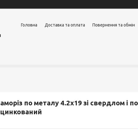
Головна
Доставка та оплата
Повернення та обмін
я
аморіз по металу 4.2х19 зі свердлом і 
оцинкований