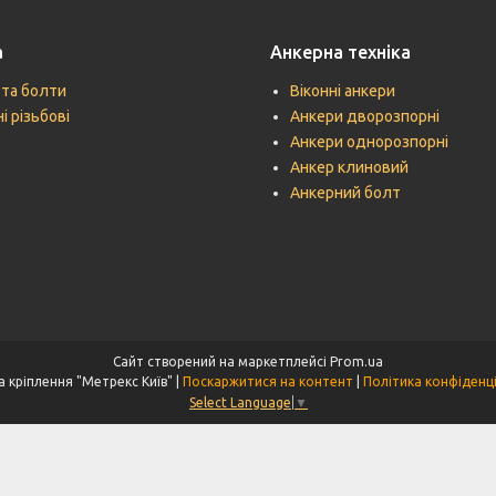
а
Анкерна техніка
 та болти
Віконні анкери
і різьбові
Анкери дворозпорні
Анкери однорозпорні
Анкер клиновий
Анкерний болт
Сайт створений на маркетплейсі
Prom.ua
Техніка кріплення "Метрекс Київ" |
Поскаржитися на контент
|
Політика конфіденц
Select Language
▼