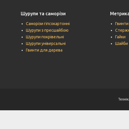
Шурупи та саморізи
Метрик
Саморізи гіпсокартонні
Гвинти
Шурупи з пресшайбою
Стержн
Шурупи покрівельні
Гайки
Шурупи універсальні
Шайби
Гвинти для дерева