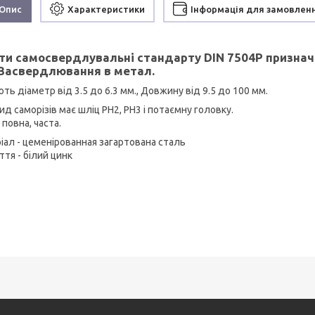
Опис
Характеристики
Інформація для замовлен
ти самосвердлувальні стандарту DIN 7504P призначе
Засвердлювання в метал.
ть діаметр від 3.5 до 6.3 мм., Довжину від 9.5 до 100 мм.
ид саморізів має шліц РН2, РН3 і потаємну головку.
 повна, часта.
іал - цеменірованная загартована сталь
ття - білий цинк