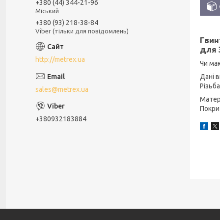
+380 (44) 344-21-96
Міський
+380 (93) 218-38-84
Viber (тільки для повідомлень)
Гвин
для 
http://metrex.ua
Чи маю
Дані в
Різьба
sales@metrex.ua
Матер
Покри
+380932183884