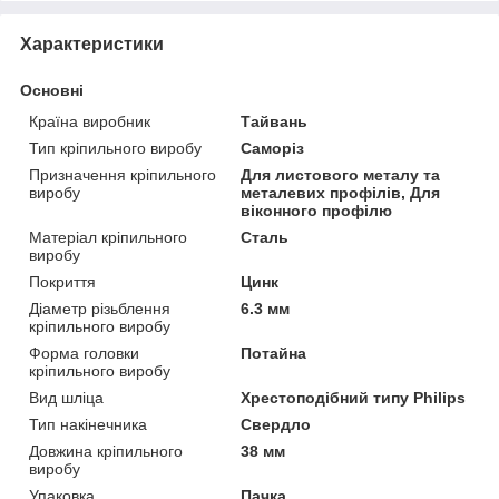
Характеристики
Основні
Країна виробник
Тайвань
Тип кріпильного виробу
Саморіз
Призначення кріпильного
Для листового металу та
виробу
металевих профілів, Для
віконного профілю
Матеріал кріпильного
Сталь
виробу
Покриття
Цинк
Діаметр різьблення
6.3 мм
кріпильного виробу
Форма головки
Потайна
кріпильного виробу
Вид шліца
Хрестоподібний типу Philips
Тип накінечника
Свердло
Довжина кріпильного
38 мм
виробу
Упаковка
Пачка