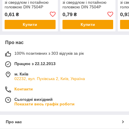
зі свердлом і потайною
зі свердлом і потайною
зі с
головкою DIN 7504P
головкою DIN 7504P
голо
оцинкований
оцинкований
оци
0,61
0,79
0,9
₴
₴
Купити
Купити
Про нас
100% позитивних з 303 відгуків за рік
Працює з 22.12.2013
м. Київ
02232, вул. Пухівська 2, Київ, Україна
Контакти
Сьогодні вихідний
Показати весь графік роботи
Про нас