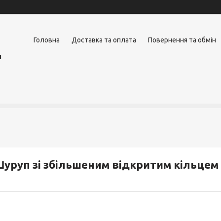
Головна
Доставка та оплата
Повернення та обмін
я
уруп зі збільшеним відкритим кільцем 4