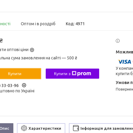
вності
Оптом і в роздріб
Код:
4971
 ₴
ати оптові ціни
альна сума замовлення на сайті — 500 ₴
У компан
купити б
Купити
Купити з
) 33-03-96
поверне
штовно по Україні
Опис
Характеристики
Інформація для замовлен