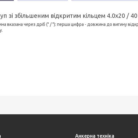
п зі збільшеним відкритим кільцем 4.0х20 / 40
а вказана через дріб (" / "): перша цифра - довжина до вигину від
у.
а
Анкерна техніка