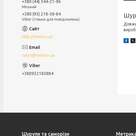
+380 (44) 344-21-96
Міський
+380 (93) 218-38-84
Шуру
Viber (тільки для повідомлень)
Довжин
вироб
http://metrex.ua
sales@metrex.ua
+380932183884
Шурупи та саморізи
Метрик