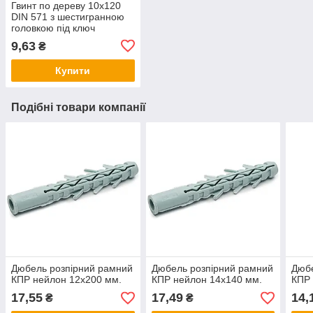
Гвинт по дереву 10х120
DIN 571 з шестигранною
головкою під ключ
оцинкований
9,63
₴
Купити
Подібні товари компанії
Дюбель розпірний рамний
Дюбель розпірний рамний
Дюбе
КПР нейлон 12х200 мм.
КПР нейлон 14х140 мм.
КПР 
17,55
17,49
14,
₴
₴