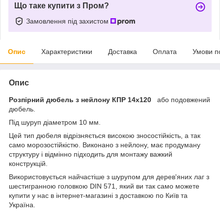
Що таке купити з Пром?
Замовлення під захистом
Опис
Характеристики
Доставка
Оплата
Умови п
Опис
Розпірний дюбель з нейлону КПР 14х120
або подовжений
дюбель.
Під шуруп діаметром 10 мм.
Цей тип дюбеля відрізняється високою зносостійкість, а так
само морозостійкістю. Виконано з нейлону, має продуману
структуру і відмінно підходить для монтажу важкий
конструкцій.
Використовується найчастіше з шурупом для дерев'яних лаг з
шестигранною головкою DIN 571, який ви так само можете
купити у нас в інтернет-магазині з доставкою по Київ та
Україна.