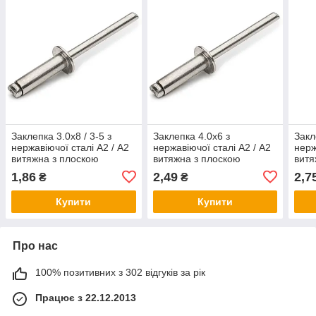
Заклепка 3.0x8 / 3-5 з
Заклепка 4.0x6 з
Закл
нержавіючої сталі А2 / А2
нержавіючої сталі А2 / А2
нерж
витяжна з плоскою
витяжна з плоскою
витя
головкою ISO15983
головкою ISO15983
голо
1,86
2,49
2,7
₴
₴
(DIN7337) Rivettop
(DIN7337) Rivettop
(DIN
Купити
Купити
Про нас
100% позитивних з 302 відгуків за рік
Працює з 22.12.2013