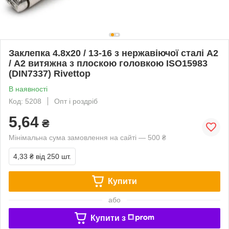
Заклепка 4.8х20 / 13-16 з нержавіючої сталі А2
/ А2 витяжна з плоскою головкою ISO15983
(DIN7337) Rivettop
В наявності
Код: 5208
Опт і роздріб
5,64
₴
Мінімальна сума замовлення на сайті — 500 ₴
4,33 ₴
від 250 шт.
Купити
або
Купити з