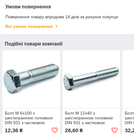
Умови повернення
Повернення товару впродовж 14 днів за рахунок покупця
Всі умови повернення
Подібні товари компанії
Болт М 6х100 з
Болт М 12х40 з
Болт
шестигранною головкою
шестигранною головкою
шест
DIN 931 з частковою
DIN 931 з частковою
DIN 
різьбою клас 5.8 білий
різьбою клас міцності 8.8
різь
12,36
26,60
32,
₴
₴
цинк
білий цинк
біли