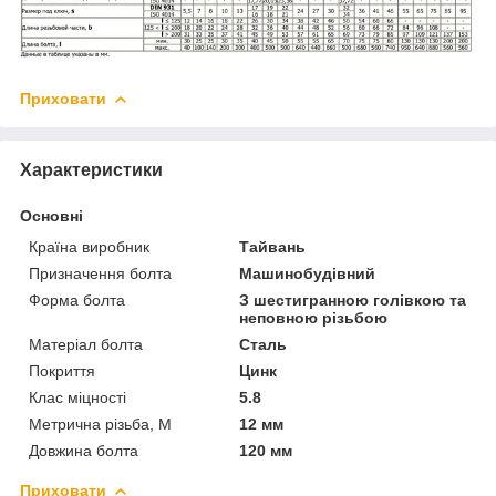
Приховати
Характеристики
Основні
Країна виробник
Тайвань
Призначення болта
Машинобудівний
Форма болта
З шестигранною голівкою та
неповною різьбою
Матеріал болта
Сталь
Покриття
Цинк
Клас міцності
5.8
Метрична різьба, М
12 мм
Довжина болта
120 мм
Приховати