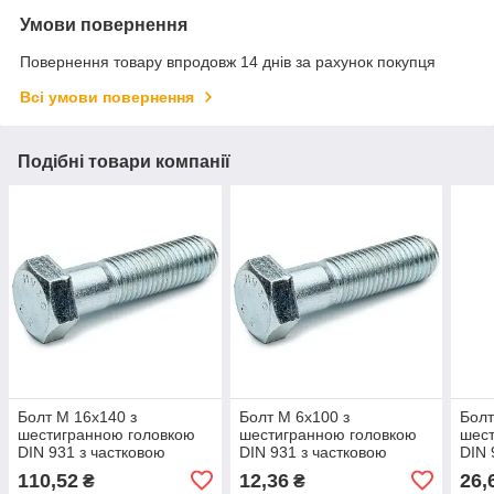
Умови повернення
Повернення товару впродовж 14 днів за рахунок покупця
Всі умови повернення
Подібні товари компанії
Болт М 16х140 з
Болт М 6х100 з
Болт
шестигранною головкою
шестигранною головкою
шест
DIN 931 з частковою
DIN 931 з частковою
DIN 
різьбою клас 5.8 білий
різьбою клас 5.8 білий
різь
110,52
12,36
26,
₴
₴
цинк
цинк
біли