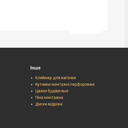
Інше
Кляймер для вагонки
Кутники монтажні перфоровані
Цвяхи будівельні
Піна монтажна
Диски відрізні