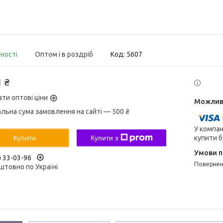
вності
Оптом і в роздріб
Код:
5607
1 ₴
ати оптові ціни
альна сума замовлення на сайті — 500 ₴
У компан
купити б
Купити
Купити з
) 33-03-96
поверне
штовно по Україні