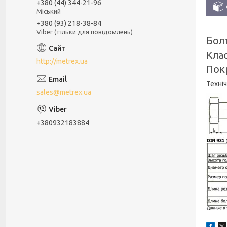
+380 (44) 344-21-96
Міський
+380 (93) 218-38-84
Viber (тільки для повідомлень)
Болт
Клас
http://metrex.ua
Покр
Техніч
sales@metrex.ua
+380932183884