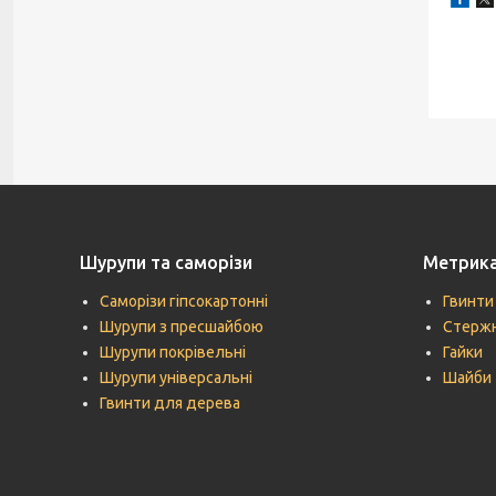
Шурупи та саморізи
Метрик
Саморізи гіпсокартонні
Гвинти
Шурупи з пресшайбою
Стержн
Шурупи покрівельні
Гайки
Шурупи універсальні
Шайби
Гвинти для дерева