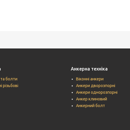
а
Анкерна техніка
 та болти
Віконні анкери
і різьбові
Анкери дворозпорні
Анкери однорозпорні
Анкер клиновий
Анкерний болт