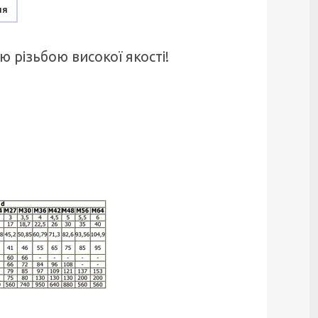
ня
 різьбою високої якості!