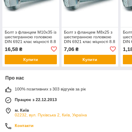
Болт з фланцем М10х35 із
Болт з фланцем М8х25 з
Болт
шестигранною головкою
шестигранною головкою
шест
DIN 6921 клас міцності 8.8
DIN 6921 клас міцності 8.8
DIN 
білий цинк
білий цинк
біли
16,58
7,06
1,1
₴
₴
Купити
Купити
Про нас
100% позитивних з 303 відгуків за рік
Працює з 22.12.2013
м. Київ
02232, вул. Пухівська 2, Київ, Україна
Контакти