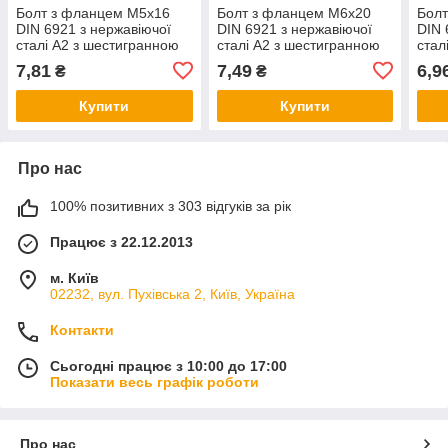
Болт з фланцем М5х16
Болт з фланцем М6х20
Бол
DIN 6921 з нержавіючої
DIN 6921 з нержавіючої
DIN 
сталі А2 з шестигранною
сталі А2 з шестигранною
стал
головкою
головкою
голо
7,81
7,49
6,9
₴
₴
Купити
Купити
Про нас
100% позитивних з 303 відгуків за рік
Працює з 22.12.2013
м. Київ
02232, вул. Пухівська 2, Київ, Україна
Контакти
Сьогодні працює з 10:00 до 17:00
Показати весь графік роботи
Про нас