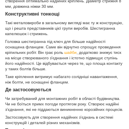
створення оптимально надійних кріплень. Діаметр стрижня 8
мм, довжина ніжки 30 мм.
Конструктивні тонкощі
Такі металовироби в загальному вигляді має ту ж конструкцію,
що і решта представників цієї групи виробів. Шестигранна
капелюшок і стрижень.
Головка шестигранна під ключ для більше надійності
оснащена фланцем. Саме він відчутно спрощує проведення
кріпильних робіт. Він грає роль
шайби
, додатково знижує тиск
на місце створюваного з'єднання і істотно підвищує ступінь
його надійності. Це відбувається через те, що площа контакту
у таких болтів більше.
Таке кріплення витримує набагато солідніші навантаження,
ніж болти, не оснащені фланцем.
Де застосовуються
Чи затребуваний для монтажних робіт в області будівництва.
Чи не боїться примх погоди протягом року. Створює надійні
з'єднання, які не піддаються виникненню корозійних процесів.
Застосовують для створення надійних з'єднань в системі
конструкцій і деталей різних механізмів.