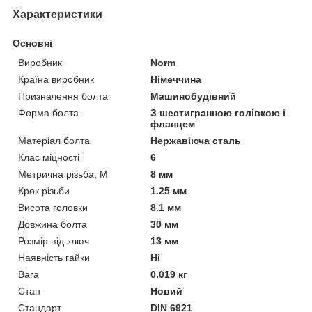
Характеристики
Основні
Виробник
Norm
Країна виробник
Німеччина
Призначення болта
Машинобудівний
Форма болта
З шестигранною голівкою і
фланцем
Матеріал болта
Нержавіюча сталь
Клас міцності
6
Метрична різьба, М
8 мм
Крок різьби
1.25 мм
Висота головки
8.1 мм
Довжина болта
30 мм
Розмір під ключ
13 мм
Наявність гайки
Ні
Вага
0.019 кг
Стан
Новий
Стандарт
DIN 6921