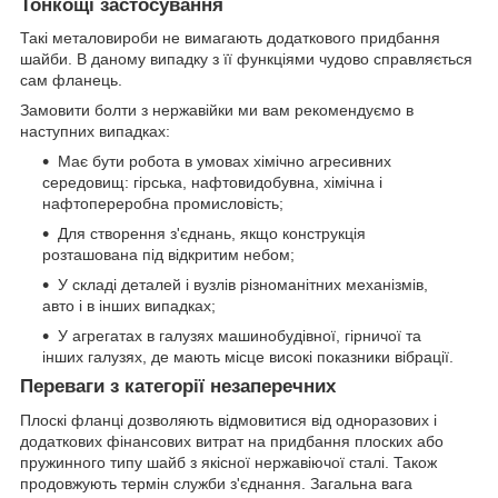
Тонкощі застосування
Такі металовироби не вимагають додаткового придбання
шайби. В даному випадку з її функціями чудово справляється
сам фланець.
Замовити болти з нержавійки ми вам рекомендуємо в
наступних випадках:
Має бути робота в умовах хімічно агресивних
середовищ: гірська, нафтовидобувна, хімічна і
нафтопереробна промисловість;
Для створення з'єднань, якщо конструкція
розташована під відкритим небом;
У складі деталей і вузлів різноманітних механізмів,
авто і в інших випадках;
У агрегатах в галузях машинобудівної, гірничої та
інших галузях, де мають місце високі показники вібрації.
Переваги з категорії незаперечних
Плоскі фланці дозволяють відмовитися від одноразових і
додаткових фінансових витрат на придбання плоских або
пружинного типу шайб з якісної нержавіючої сталі. Також
продовжують термін служби з'єднання. Загальна вага