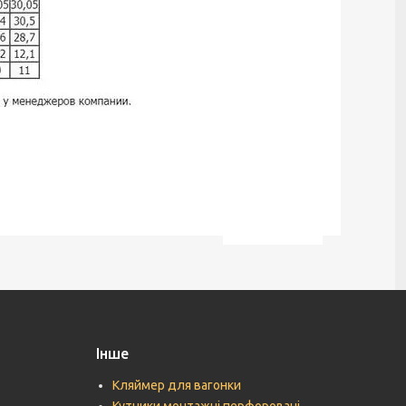
Інше
Кляймер для вагонки
Кутники монтажні перфоровані