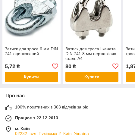
Затиск для троса 6 мм DIN
Затиск для троса і каната
Зати
741 оцинкований
DIN 741 8 мм нержавіюча
трос
сталь А4
5,72
80
1,8
₴
₴
Купити
Купити
Про нас
100% позитивних з 303 відгуків за рік
Працює з 22.12.2013
м. Київ
02232, вул. Пухівська 2, Київ, Україна