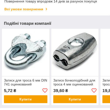
Повернення товару впродовж 14 днів за рахунок покупця
Всі умови повернення
Подібні товари компанії
Затиск для троса 6 мм DIN
Затиск бочкоподібний для
Зати
741 оцинкований
троса 4 мм оцинкований
трос
5,72
39,60
19,
₴
₴
Купити
Купити