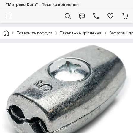
"Метрекс Київ" - Техніка кріплення
Товари та послуги
Такелажне кріплення
Затискачі д