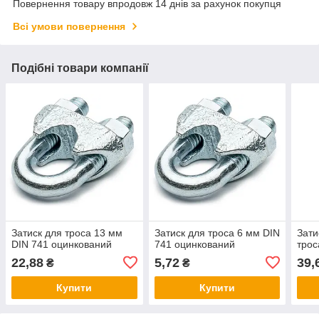
Повернення товару впродовж 14 днів за рахунок покупця
Всі умови повернення
Подібні товари компанії
Затиск для троса 13 мм
Затиск для троса 6 мм DIN
Зати
DIN 741 оцинкований
741 оцинкований
трос
22,88
5,72
39,
₴
₴
Купити
Купити