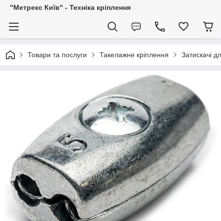
"Метрекс Київ" - Техніка кріплення
Товари та послуги
Такелажне кріплення
Затискачі д