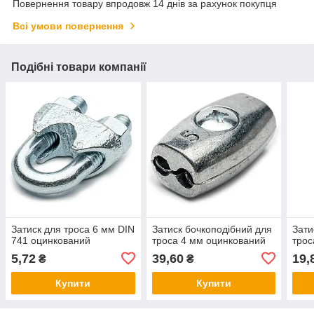
Повернення товару впродовж 14 днів за рахунок покупця
Всі умови повернення
Подібні товари компанії
Затиск для троса 6 мм DIN
Затиск бочкоподібний для
Зати
741 оцинкований
троса 4 мм оцинкований
трос
5,72
39,60
19,
₴
₴
Купити
Купити