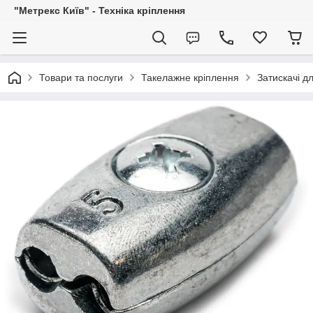
"Метрекс Київ" - Техніка кріплення
Товари та послуги
Такелажне кріплення
Затискачі д