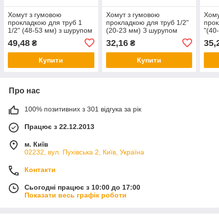
Хомут з гумовою
Хомут з гумовою
Хому
прокладкою для труб 1
прокладкою для труб 1/2"
прок
1/2" (48-53 мм) з шурупом
(20-23 мм) З шурупом
"(40
7х70мм
7х70мм
М10
49,48
32,16
35,
₴
₴
Купити
Купити
Про нас
100% позитивних з 301 відгука за рік
Працює з 22.12.2013
м. Київ
02232, вул. Пухівська 2, Київ, Україна
Контакти
Сьогодні працює з 10:00 до 17:00
Показати весь графік роботи