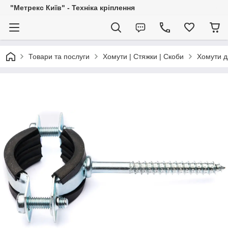
"Метрекс Київ" - Техніка кріплення
Товари та послуги
Хомути | Стяжки | Скоби
Хомути д