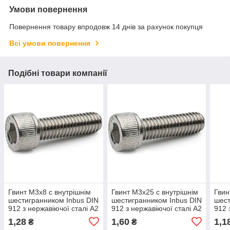
Умови повернення
Повернення товару впродовж 14 днів за рахунок покупця
Всі умови повернення
Подібні товари компанії
Гвинт М3х8 c внутрішнім
Гвинт М3х25 c внутрішнім
Гвин
шестигранником Inbus DIN
шестигранником Inbus DIN
шест
912 з нержавіючої сталі А2
912 з нержавіючої сталі А2
912 
1,28
1,60
1,1
₴
₴