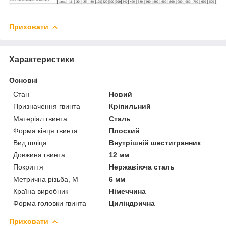
Приховати
Характеристики
Основні
Стан
Новий
Призначення гвинта
Кріпильний
Матеріал гвинта
Сталь
Форма кінця гвинта
Плоский
Вид шліца
Внутрішній шестигранник
Довжина гвинта
12 мм
Покриття
Нержавіюча сталь
Метрична різьба, М
6 мм
Країна виробник
Німеччина
Форма головки гвинта
Циліндрична
Приховати