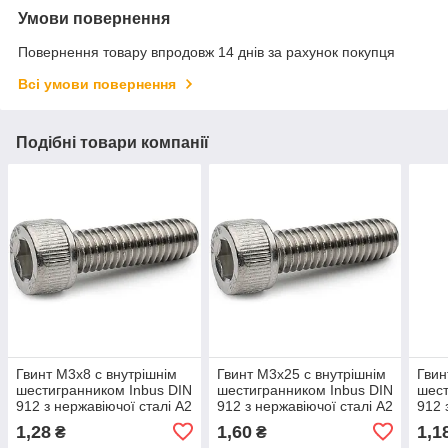
Умови повернення
Повернення товару впродовж 14 днів за рахунок покупця
Всі умови повернення
Подібні товари компанії
Гвинт М3х8 c внутрішнім
Гвинт М3х25 c внутрішнім
Гвин
шестигранником Inbus DIN
шестигранником Inbus DIN
шест
912 з нержавіючої сталі А2
912 з нержавіючої сталі А2
912 
1,28
1,60
1,1
₴
₴