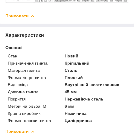
Приховати
Характеристики
Основні
Стан
Новий
Призначення гвинта
Кріпильний
Матеріал гвинта
Сталь
Форма кінця гвинта
Плоский
Вид шліца
Внутрішній шестигранник
Довжина гвинта
45 мм
Покриття
Нержавіюча сталь
Метрична різьба, М
6 мм
Країна виробник
Німеччина
Форма головки гвинта
Циліндрична
Приховати