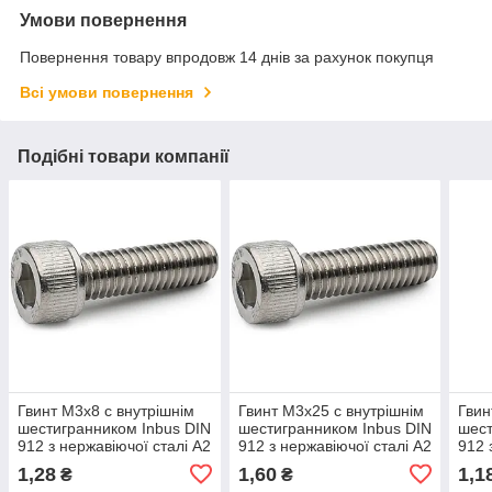
Умови повернення
Повернення товару впродовж 14 днів за рахунок покупця
Всі умови повернення
Подібні товари компанії
Гвинт М3х8 c внутрішнім
Гвинт М3х25 c внутрішнім
Гвин
шестигранником Inbus DIN
шестигранником Inbus DIN
шест
912 з нержавіючої сталі А2
912 з нержавіючої сталі А2
912 
1,28
1,60
1,1
₴
₴