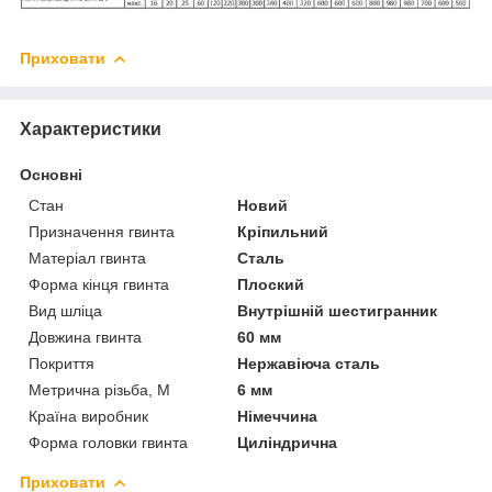
Приховати
Характеристики
Основні
Стан
Новий
Призначення гвинта
Кріпильний
Матеріал гвинта
Сталь
Форма кінця гвинта
Плоский
Вид шліца
Внутрішній шестигранник
Довжина гвинта
60 мм
Покриття
Нержавіюча сталь
Метрична різьба, М
6 мм
Країна виробник
Німеччина
Форма головки гвинта
Циліндрична
Приховати