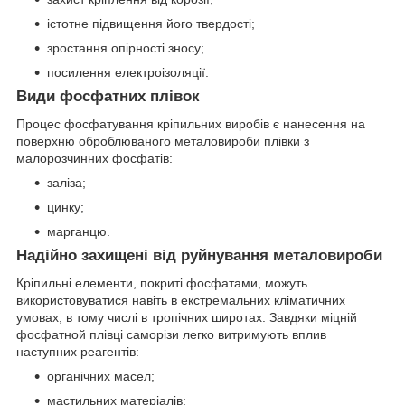
істотне підвищення його твердості;
зростання опірності зносу;
посилення електроізоляції.
Види фосфатних плівок
Процес фосфатування кріпильних виробів є нанесення на
поверхню оброблюваного металовироби плівки з
малорозчинних фосфатів:
заліза;
цинку;
марганцю.
Надійно захищені від руйнування металовироби
Кріпильні елементи, покриті фосфатами, можуть
використовуватися навіть в екстремальних кліматичних
умовах, в тому числі в тропічних широтах. Завдяки міцній
фосфатной плівці саморізи легко витримують вплив
наступних реагентів:
органічних масел;
мастильних матеріалів;