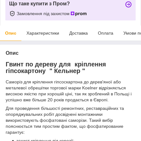
Що таке купити з Пром?
Замовлення під захистом
Опис
Характеристики
Доставка
Оплата
Умови п
Опис
Гвинт по дереву для кріплення
гіпсокартону " Кельнер "
Саморіз для кріплення гіпсоскартона до дерев'яної або
металевої обрешітки торгової марки Koelner відрізняється
високою якістю при хорошій ціні, так як зроблений в Польщі і
успішно вже більше 20 років продається в Європі.
Для проведення більшості ремонтних, реставраційних та
опоряджувальних робіт досвідчені монтажники
використовують фосфатовані саморізи. Такий вибір
пояснюється тим простим фактом, що фосфатирование
гарантує:
захист кріплення від корозії;