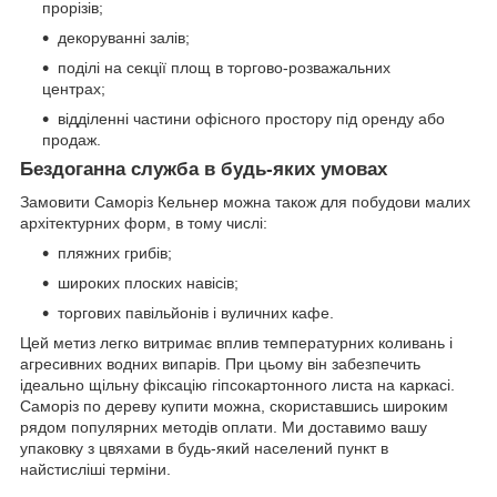
прорізів;
декоруванні залів;
поділі на секції площ в торгово-розважальних
центрах;
відділенні частини офісного простору під оренду або
продаж.
Бездоганна служба в будь-яких умовах
Замовити Саморіз Кельнер можна також для побудови малих
архітектурних форм, в тому числі:
пляжних грибів;
широких плоских навісів;
торгових павільйонів і вуличних кафе.
Цей метиз легко витримає вплив температурних коливань і
агресивних водних випарів. При цьому він забезпечить
ідеально щільну фіксацію гіпсокартонного листа на каркасі.
Саморіз по дереву купити можна, скориставшись широким
рядом популярних методів оплати. Ми доставимо вашу
упаковку з цвяхами в будь-який населений пункт в
найстисліші терміни.