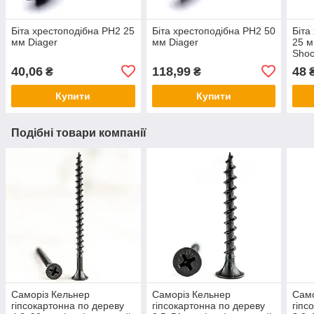
Біта хрестоподібна PH2 25
Біта хрестоподібна PH2 50
Біта
мм Diager
мм Diager
25 м
Shoc
40,06
118,99
48
₴
₴
Купити
Купити
Подібні товари компанії
Саморіз Кельнер
Саморіз Кельнер
Само
гіпсокартонна по дереву
гіпсокартонна по дереву
гіпс