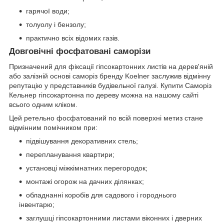
гарячої води;
толуолу і бензолу;
практично всіх відомих газів.
Довговічні фосфатовані саморізи
Призначений для фіксації гіпсокартонних листів на дерев'яній
або залізній основі саморіз бренду Koelner заслужив відмінну
репутацію у представників будівельної галузі. Купити Саморіз
Кельнер гіпсокартонна по дереву можна на нашому сайті
всього одним кліком.
Цей ретельно фосфатований по всій поверхні метиз стане
відмінним помічником при:
підвішування декоративних стель;
перепланування квартири;
установці міжкімнатних перегородок;
монтажі огорож на дачних ділянках;
обладнанні коробів для садового і городнього
інвентарю;
заглушці гіпсокартонними листами віконних і дверних