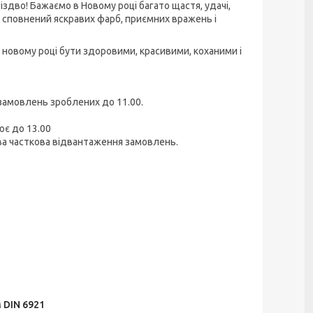
іздво! Бажаємо в Новому році багато щастя, удачі,
ік сповнений яскравих фарб, приємних вражень і
в новому році бути здоровими, красивими, коханими і
 замовлень зроблених до 11.00.
ює до 13.00
лива часткова відвантаження замовлень.
 DIN 6921