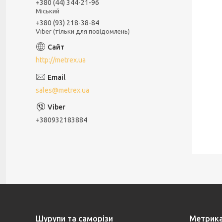
+380 (44) 344-21-96
Міський
+380 (93) 218-38-84
Viber (тільки для повідомлень)
http://metrex.ua
sales@metrex.ua
+380932183884
Шурупи та саморізи
Метрик