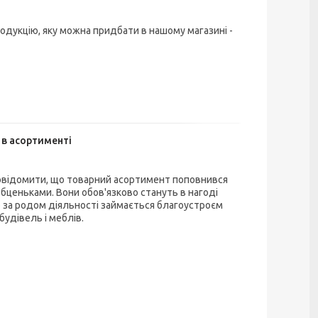
одукцію, яку можна придбати в нашому магазині -
 в асортименті
овідомити, що товарний асортимент поповнився
обценьками. Вони обов'язково стануть в нагоді
о за родом діяльності займається благоустроєм
будівель і меблів.