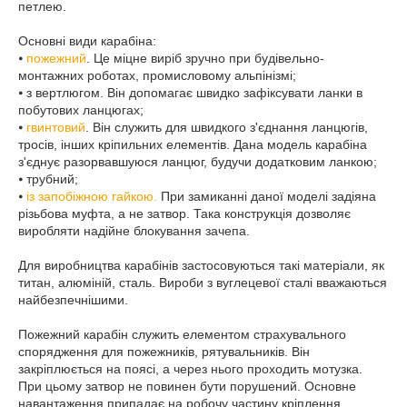
петлею.
Основні види карабіна:
⦁
пожежний
. Це міцне виріб зручно при будівельно-
монтажних роботах, промисловому альпінізмі;
⦁ з вертлюгом. Він допомагає швидко зафіксувати ланки в
побутових ланцюгах;
⦁
гвинтовий
. Він служить для швидкого з'єднання ланцюгів,
тросів, інших кріпильних елементів. Дана модель карабіна
з'єднує разорвавшуюся ланцюг, будучи додатковим ланкою;
⦁ трубний;
⦁
із запобіжною гайкою.
При замиканні даної моделі задіяна
різьбова муфта, а не затвор. Така конструкція дозволяє
виробляти надійне блокування зачепа.
Для виробництва карабінів застосовуються такі матеріали, як
титан, алюміній, сталь. Вироби з вуглецевої сталі вважаються
найбезпечнішими.
Пожежний карабін служить елементом страхувального
спорядження для пожежників, рятувальників. Він
закріплюється на поясі, а через нього проходить мотузка.
При цьому затвор не повинен бути порушений. Основне
навантаження припадає на робочу частину кріплення.