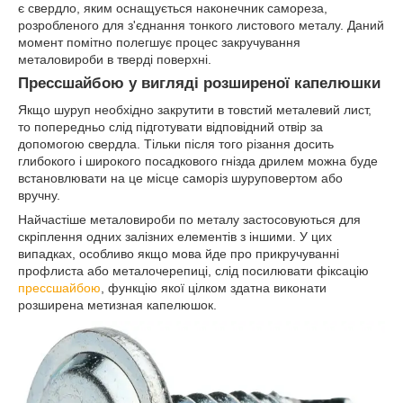
є свердло, яким оснащується наконечник самореза,
розробленого для з'єднання тонкого листового металу. Даний
момент помітно полегшує процес закручування
металовироби в тверді поверхні.
Прессшайбою у вигляді розширеної капелюшки
Якщо шуруп необхідно закрутити в товстий металевий лист,
то попередньо слід підготувати відповідний отвір за
допомогою свердла. Тільки після того різання досить
глибокого і широкого посадкового гнізда дрилем можна буде
встановлювати на це місце саморіз шуруповертом або
вручну.
Найчастіше металовироби по металу застосовуються для
скріплення одних залізних елементів з іншими. У цих
випадках, особливо якщо мова йде про прикручуванні
профлиста або металочерепиці, слід посилювати фіксацію
прессшайбою
, функцію якої цілком здатна виконати
розширена метизная капелюшок.