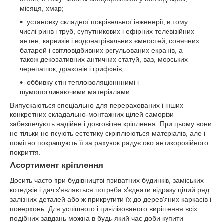
місяця, хмар;
установку складної покрівельної інженерії, в тому
числі ринв і труб, супутникових і ефірних телевізійних
антен, карнизів і водонагрівальних ємностей, сонячних
батарей і світловідбивних регульованих екранів, а
також декоративних античних статуй, ваз, морських
черепашок, драконів і грифонів;
оббивку стін теплоізоляціонннимі і
шумопоглинаючими матеріалами.
Випускаються спеціально для перерахованих і інших
конкретних складально-монтажних цілей саморізи
забезпечують надійне і довговічне кріплення. При цьому вони
не тільки не псують естетику скріплюються матеріалів, але і
помітно покращують її за рахунок радує око антикорозійного
покриття.
Асортимент кріплення
Досить часто при будівництві приватних будинків, заміських
котеджів і дач з'являється потреба з'єднати відразу цілий ряд
залізних деталей або ж прикрутити їх до дерев'яних каркасів і
поверхонь. Для успішного і цивілізованого вирішення всіх
подібних завдань можна в будь-який час доби купити