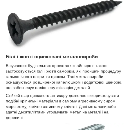
Білі і жовті оцинковані металовироби
В сучасних будівельних проектах якнайширше також
застосовуються білі і жовті саморізи, які пройшли процедуру
гальванічного покриття цинком. Такі металовироби
оснащуються розширеної капелюшком і додаткової шайбою,
що забезпечує поліпшену фіксацію деталей.
Стійкий шар цинкового антикору дозволяє використовувати
подібні кріпильні матеріали в самому агресивному сиром,
морському, хімічно активному кліматі. Дані металовироби
здатні десятиліттями утримувати метал на металі і на
деревині.