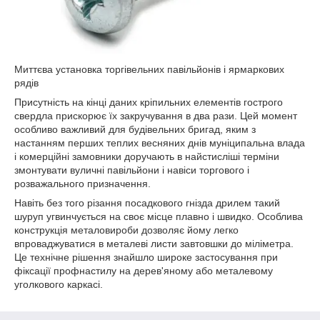
Миттєва установка торгівельних павільйонів і ярмаркових
рядів
Присутність на кінці даних кріпильних елементів гострого
свердла прискорює їх закручування в два рази. Цей момент
особливо важливий для будівельних бригад, яким з
настанням перших теплих весняних днів муніципальна влада
і комерційні замовники доручають в найстисліші терміни
змонтувати вуличні павільйони і навіси торгового і
розважального призначення.
Навіть без того різання посадкового гнізда дрилем такий
шуруп угвинчується на своє місце плавно і швидко. Особлива
конструкція металовироби дозволяє йому легко
впроваджуватися в металеві листи завтовшки до міліметра.
Це технічне рішення знайшло широке застосування при
фіксації профнастилу на дерев'яному або металевому
уголкового каркасі.