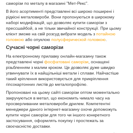
саморізи по металу в магазині "Мет-Рекс".
В його асортименті представлені всі широко поширені і
рідкісні металовироби. Вони пропонуються в широкому
наборі модифікацій, що дозволяє купити саморізи з
прессшайбой, а не тільки звичайної конструкції. При цьому
клієнт зможе на свій розсуд вибрати модель з
потайною
головкою
або опуклою
полусферической головкою
.
Сучасні чорні саморізи
На електронному прилавку онлайн-магазину також
представлені чорні
фосфатовані саморізи
, оснащені
різьбленням з малим кроком. Це дозволяє дуже швидко
угвинчувати їх в найщільніші метали і сплави. Найчастіше
такий кріплення використовується для прикріплення
гіпсокартонних листів до металопрофілю.
Пропоновані на цьому сайті саморізи оптом моментально
закручуються в метал, що економить чимало часу на
просверливании металовироби дрилем. Компетентні
менеджери даного інтернет-магазину охоче допоможуть
купити чорні саморізи для того чи іншого конкретного
застосування, оформлять покупку і простежать за
своєчасністю доставки.