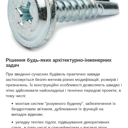
Рішення будь-яких архітектурно-інженерних
задач
При зведенні сучасних будівель практично завжди
застосовується безліч метизів різних модифікацій, розмірів і
призначень. Їх конструкційні особливості дозволяють швидко і
чітко здійснювати найскладніші і технічно передові проекти, в
тому числі:
монтаж систем "розумного будинку", забезпечення їх
бездротовим зв'язком, дублювання їх функцій на
випадок відмови;
укладку теплих підлог, підвішування декоративних
стель, в тому числі зі спецефектами у вигляді зірок,