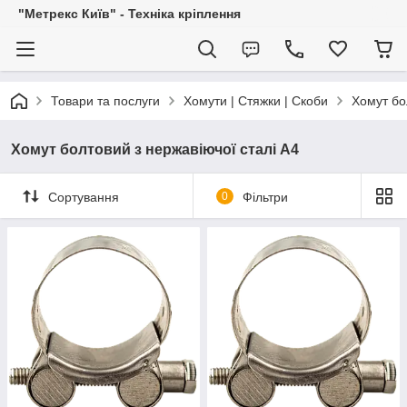
"Метрекс Київ" - Техніка кріплення
Товари та послуги
Хомути | Стяжки | Скоби
Хомут бо
Хомут болтовий з нержавіючої сталі А4
Сортування
0
Фільтри