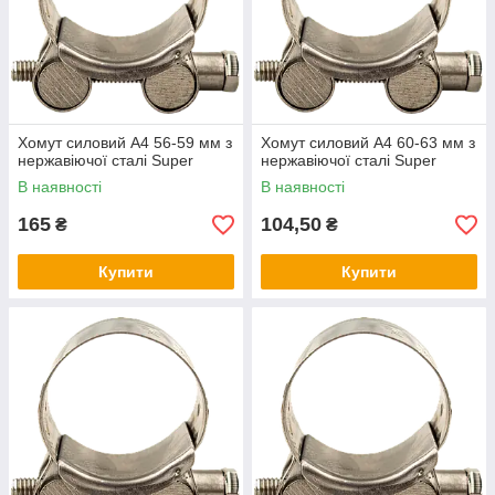
Хомут силовий А4 56-59 мм з
Хомут силовий А4 60-63 мм з
нержавіючої сталі Super
нержавіючої сталі Super
В наявності
В наявності
165
104,50
₴
₴
Купити
Купити